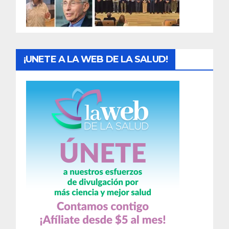
a
s
¡UNETE A LA WEB DE LA SALUD!