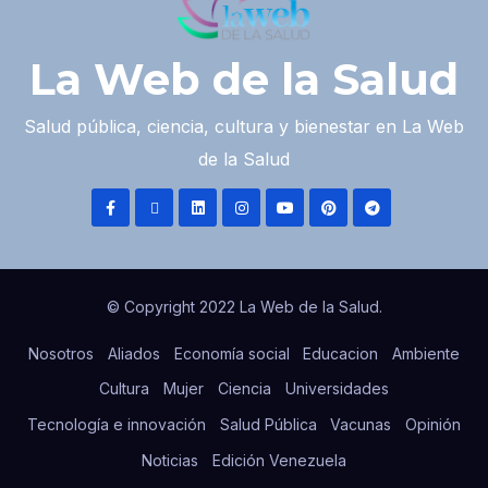
La Web de la Salud
Salud pública, ciencia, cultura y bienestar en La Web
de la Salud
© Copyright 2022 La Web de la Salud.
Nosotros
Aliados
Economía social
Educacion
Ambiente
Cultura
Mujer
Ciencia
Universidades
Tecnología e innovación
Salud Pública
Vacunas
Opinión
Noticias
Edición Venezuela