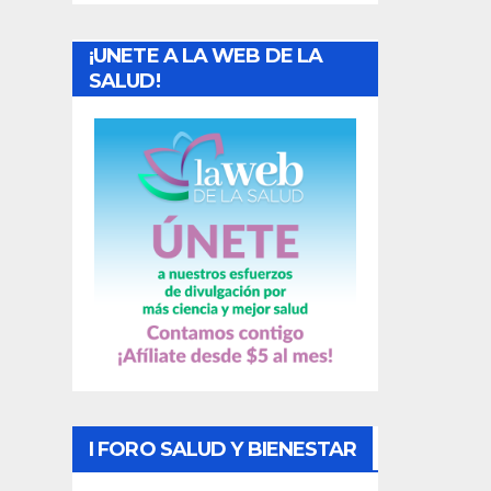
a
¡UNETE A LA WEB DE LA
d
SALUD!
a
s
I FORO SALUD Y BIENESTAR