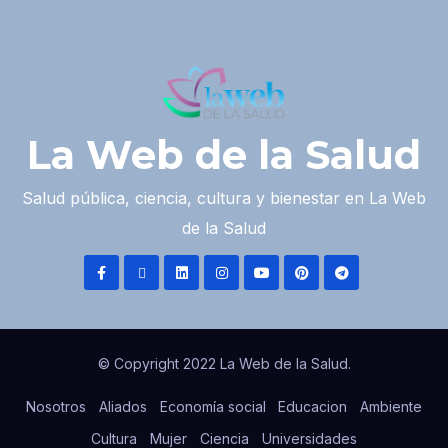
La Web de la Salud
Salud pública, ciencia, cultura y bienestar en La Web
de la Salud
© Copyright 2022 La Web de la Salud.
Nosotros
Aliados
Economía social
Educacion
Ambiente
Cultura
Mujer
Ciencia
Universidades