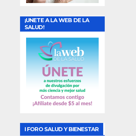
a
¡UNETE A LA WEB DE LA
d
SALUD!
a
s
I FORO SALUD Y BIENESTAR