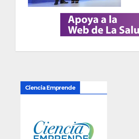
N
Ciencia Emprende
a
v
e
g