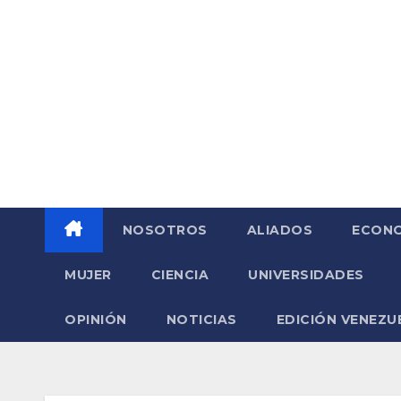
Saltar
al
contenido
NOSOTROS
ALIADOS
ECONO
MUJER
CIENCIA
UNIVERSIDADES
OPINIÓN
NOTICIAS
EDICIÓN VENEZU