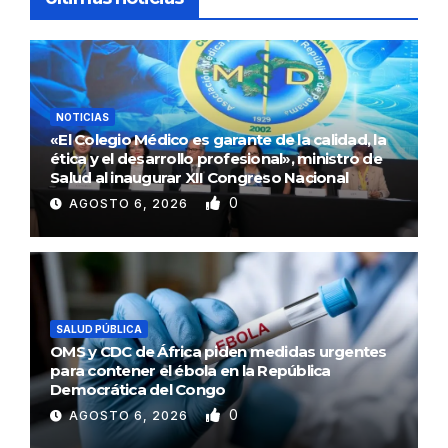
NOTICIAS
«El Colegio Médico es garante de la calidad, la
ética y el desarrollo profesional», ministro de
Salud al inaugurar XII Congreso Nacional
0
AGOSTO 6, 2026
SALUD PÚBLICA
OMS y CDC de África piden medidas urgentes
para contener el ébola en la República
Democrática del Congo
0
AGOSTO 6, 2026