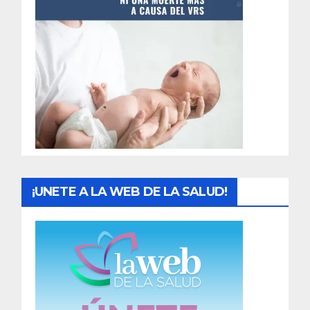
t
r
a
d
a
s
¡UNETE A LA WEB DE LA SALUD!