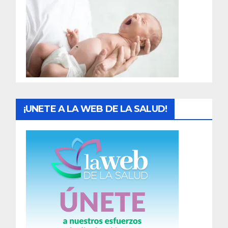
a
d
a
s
¡UNETE A LA WEB DE LA SALUD!