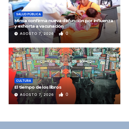
SALUD PÚBLICA
Minsa confirma nueva defunción por influenza
y exhorta a vacunación
0
AGOSTO 7, 2026
CULTURA
El tiempo de los libros
0
AGOSTO 7, 2026