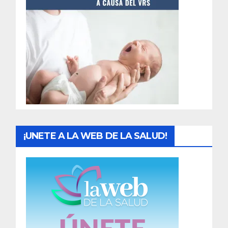
t
r
a
d
a
s
¡UNETE A LA WEB DE LA SALUD!