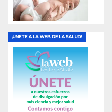
d
a
s
¡UNETE A LA WEB DE LA SALUD!