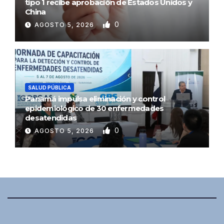
tipo 1 recibe aprobación de Estados Unidos y
China
0
AGOSTO 5, 2026
SALUD PÚBLICA
Panamá impulsa eliminación y control
epidemiológico de 30 enfermedades
desatendidas
0
AGOSTO 5, 2026