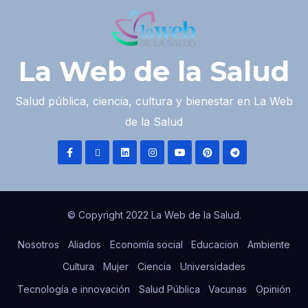
La Web de la Salud
Salud pública, ciencia, cultura y bienestar en La Web
de la Salud
© Copyright 2022 La Web de la Salud.
Nosotros
Aliados
Economía social
Educacion
Ambiente
Cultura
Mujer
Ciencia
Universidades
Tecnología e innovación
Salud Pública
Vacunas
Opinión