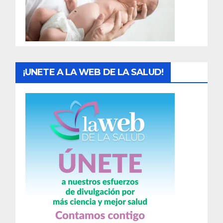
d
a
s
¡UNETE A LA WEB DE LA SALUD!