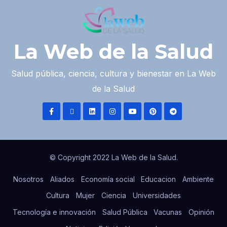
La Web de la Salud
Salud pública, ciencia, cultura y bienestar en La Web
de la Salud
© Copyright 2022 La Web de la Salud.
Nosotros
Aliados
Economía social
Educacion
Ambiente
Cultura
Mujer
Ciencia
Universidades
Tecnología e innovación
Salud Pública
Vacunas
Opinión