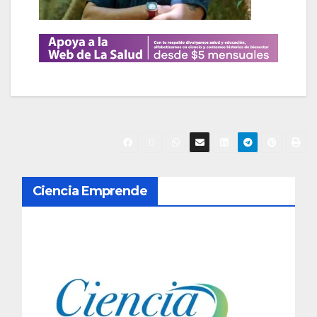
N
Ciencia Emprende
a
v
e
g