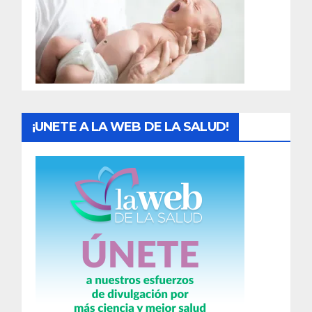
a
d
a
s
¡UNETE A LA WEB DE LA SALUD!