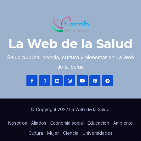
La Web de la Salud
Salud pública, ciencia, cultura y bienestar en La Web
de la Salud
© Copyright 2022 La Web de la Salud.
Nosotros
Aliados
Economía social
Educacion
Ambiente
Cultura
Mujer
Ciencia
Universidades