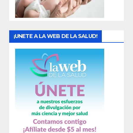
a
s
¡UNETE A LA WEB DE LA SALUD!