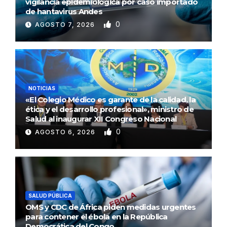
vigilancia epidemiológica por caso importado
de hantavirus Andes
0
AGOSTO 7, 2026
NOTICIAS
«El Colegio Médico es garante de la calidad, la
ética y el desarrollo profesional», ministro de
Salud al inaugurar XII Congreso Nacional
0
AGOSTO 6, 2026
SALUD PÚBLICA
OMS y CDC de África piden medidas urgentes
para contener el ébola en la República
Democrática del Congo