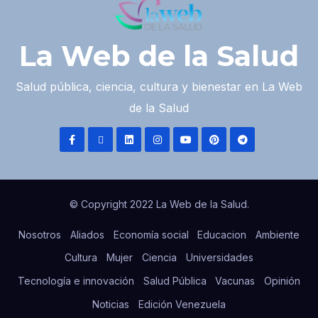
La Web de la Salud
Salud pública, ciencia, cultura y bienestar en La Web
de la Salud
© Copyright 2022 La Web de la Salud.
Nosotros
Aliados
Economía social
Educacion
Ambiente
Cultura
Mujer
Ciencia
Universidades
Tecnología e innovación
Salud Pública
Vacunas
Opinión
Noticias
Edición Venezuela