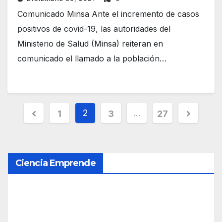
Comunicado Minsa Ante el incremento de casos
positivos de covid-19, las autoridades del
Ministerio de Salud (Minsa) reiteran en
comunicado el llamado a la población…
P
2
…
1
3
27
a
g
Ciencia Emprende
i
n
a