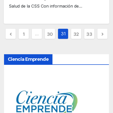
Salud de la CSS Con información de…
P
…
31
1
30
32
33
a
g
Ciencia Emprende
i
n
a
c
i