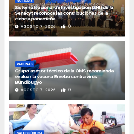
NOTICIAS
Sistema Nacional de Investigación (SNI) de la
Senacyt reconoce las contribuciones de la
ciencia panameña
0
AGOSTO 7, 2026
VACUNAS
Grupo asesor técnico de la OMS recomienda
evaluar la vacuna Ervebo contra virus
Bundibugyo
0
AGOSTO 7, 2026
SALUD PÚBLICA