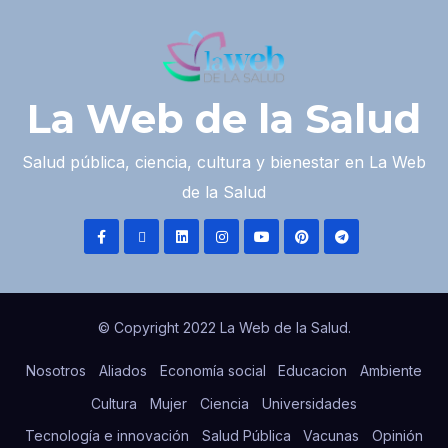
La Web de la Salud
Salud pública, ciencia, cultura y bienestar en La Web
de la Salud
© Copyright 2022 La Web de la Salud.
Nosotros
Aliados
Economía social
Educacion
Ambiente
Cultura
Mujer
Ciencia
Universidades
Tecnología e innovación
Salud Pública
Vacunas
Opinión