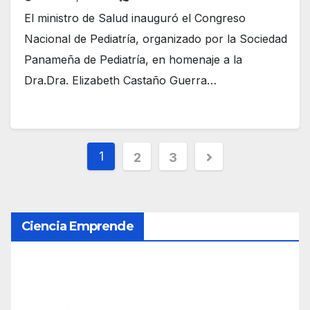
El ministro de Salud inauguró el Congreso
Nacional de Pediatría, organizado por la Sociedad
Panameña de Pediatría, en homenaje a la
Dra.Dra. Elizabeth Castaño Guerra…
P
1
2
3
a
g
Ciencia Emprende
i
n
a