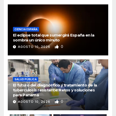
CIENCIA ESPAÑA
El eclipse total que sumergirá España en la
sombra un único minuto
0
AGOSTO 10, 2026
SALUD PÚBLICA
El futuro del diagnóstico y tratamiento de la
tuberculosis resistente: Retos y soluciones
para Panamá
0
AGOSTO 10, 2026