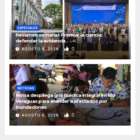
ESPECIALES
Resumen semanal: Premiar la ciencia;
defender la evidencia
0
AGOSTO 9, 2026
NOTICIAS
Minsa despliega gira médica integral en Río
Veraguas para atender a afectados por
inundaciones
0
AGOSTO 8, 2026