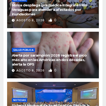
Minsa despliega gira médica integral en Río
Veraguas para atender a afectados por
inundaciones
0
AGOSTO 8, 2026
SALUD PÚBLICA
Alerta por sarampión: 2026 registra el pico
más alto en las Américas en dos décadas,
alerta la OPS
0
AGOSTO 8, 2026
NOTICIAS
Sistema Nacional de Investigación (SNI) de la