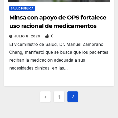
SALUD PÚBLICA
Minsa con apoyo de OPS fortalece
uso racional de medicamentos
0
JULIO 8, 2026
El viceministro de Salud, Dr. Manuel Zambrano
Chang, manifestó que se busca que los pacientes
reciban la medicación adecuada a sus
necesidades clínicas, en las…
P
2
1
a