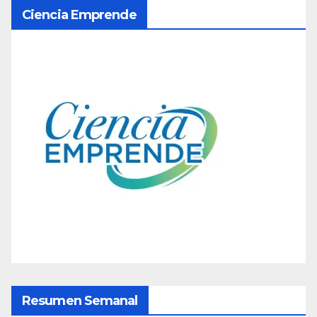
g
Ciencia Emprende
i
n
a
c
i
ó
n
d
e
e
Resumen Semanal