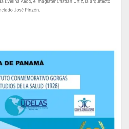
a Evelina Aedo, el magíster Cristian Ortiz, la arquitecto
cenciado José Pinzón.