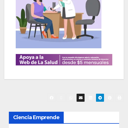
N
Ciencia Emprende
a