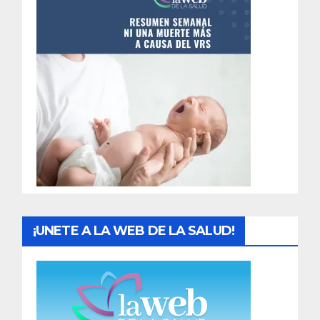
n
t
r
a
d
a
s
¡UNETE A LA WEB DE LA SALUD!