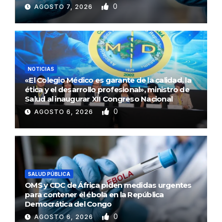
0
AGOSTO 7, 2026
NOTICIAS
«El Colegio Médico es garante de la calidad, la
ética y el desarrollo profesional», ministro de
Salud al inaugurar XII Congreso Nacional
0
AGOSTO 6, 2026
SALUD PÚBLICA
OMS y CDC de África piden medidas urgentes
para contener el ébola en la República
Democrática del Congo
0
AGOSTO 6, 2026