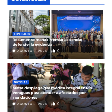
ESPECIALES
Resumen semanal: Premiar la ciencia;
defender la evidencia
0
AGOSTO 9, 2026
NOTICIAS
Minsa despliega gira médica integral en Río
Veraguas para atender a afectados por
inundaciones
0
AGOSTO 8, 2026