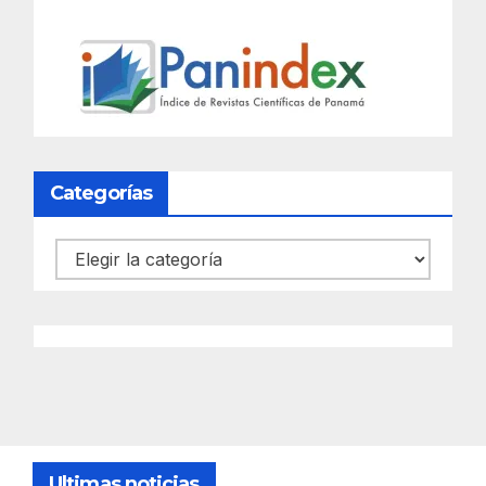
Categorías
Categorías
Ultimas noticias