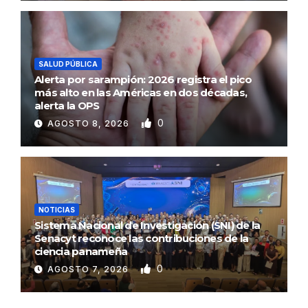
SALUD PÚBLICA
Alerta por sarampión: 2026 registra el pico
más alto en las Américas en dos décadas,
alerta la OPS
0
AGOSTO 8, 2026
NOTICIAS
Sistema Nacional de Investigación (SNI) de la
Senacyt reconoce las contribuciones de la
ciencia panameña
0
AGOSTO 7, 2026