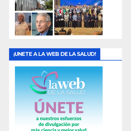
a
d
a
s
¡UNETE A LA WEB DE LA SALUD!