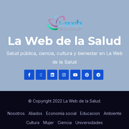
La Web de la Salud
Salud pública, ciencia, cultura y bienestar en La Web
de la Salud
© Copyright 2022 La Web de la Salud.
Nosotros
Aliados
Economía social
Educacion
Ambiente
Cultura
Mujer
Ciencia
Universidades