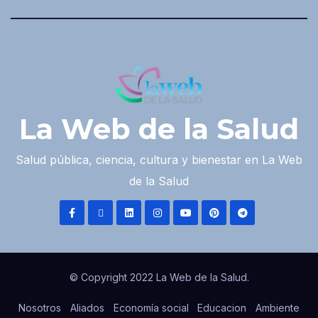
La Web de la Salud
Salud pública, ciencia, cultura y bienestar en La Web
de la Salud
© Copyright 2022 La Web de la Salud.
Nosotros
Aliados
Economía social
Educacion
Ambiente