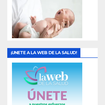
r
a
d
a
s
¡UNETE A LA WEB DE LA SALUD!