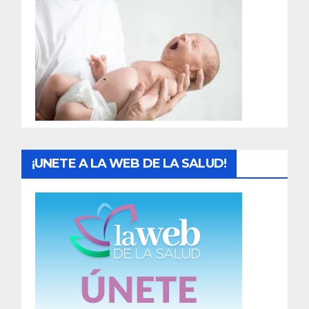
r
a
d
a
s
¡UNETE A LA WEB DE LA SALUD!