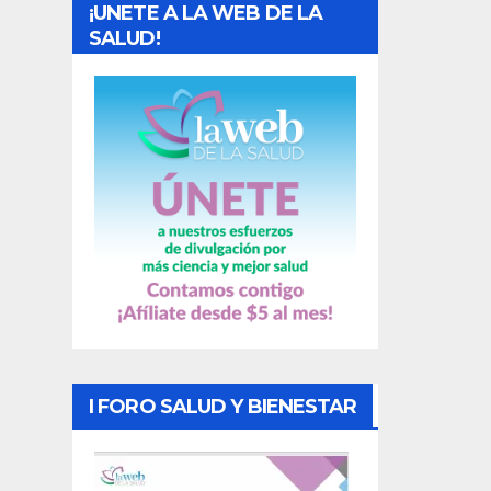
¡UNETE A LA WEB DE LA
d
SALUD!
a
s
I FORO SALUD Y BIENESTAR