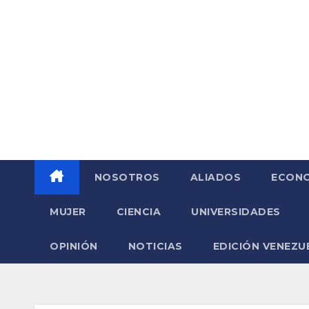
Saltar
al
contenido
NOSOTROS
ALIADOS
ECONO
MUJER
CIENCIA
UNIVERSIDADES
OPINIÓN
NOTICIAS
EDICIÓN VENEZU