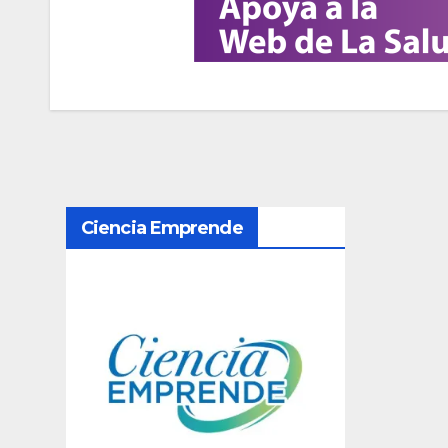
N
Ciencia Emprende
a
v
e
g
a