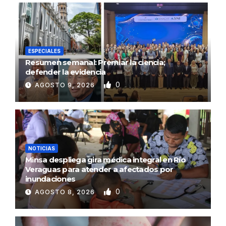
ESPECIALES
Resumen semanal: Premiar la ciencia;
defender la evidencia
0
AGOSTO 9, 2026
NOTICIAS
Minsa despliega gira médica integral en Río
Veraguas para atender a afectados por
inundaciones
0
AGOSTO 8, 2026