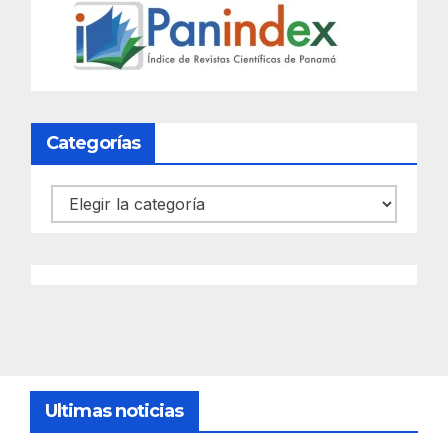
Categorías
Categorías
Ultimas noticias