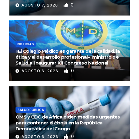
0
AGOSTO 7, 2026
NOTICIAS
«El Colegio Médico es garante de la calidad, la
ética y el desarrollo profesional», ministro de
Salud al inaugurar XII Congreso Nacional
0
AGOSTO 6, 2026
SALUD PÚBLICA
OMS y CDC de África piden medidas urgentes
para contener el ébola en la República
Democrática del Congo
0
AGOSTO 6, 2026