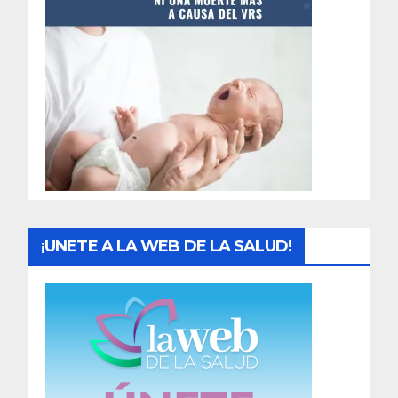
t
r
a
d
a
s
¡UNETE A LA WEB DE LA SALUD!