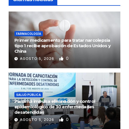
FARMACOLOGÍA
Primer medicamento para tratar narcolepsia
tipo 1 recibe aprobación de Estados Unidos y
China
0
AGOSTO 5, 2026
SALUD PÚBLICA
Panamá impulsa eliminación y control
epidemiológico de 30 enfermedades
desatendidas
0
AGOSTO 5, 2026