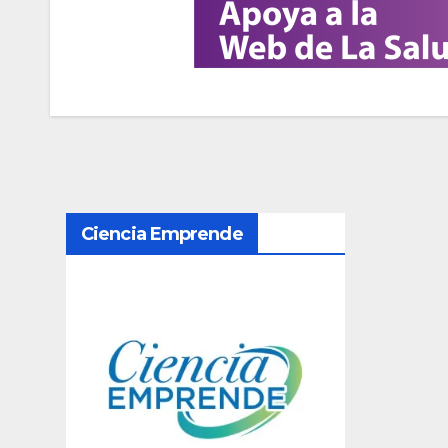
N
Ciencia Emprende
a
v
e
g
a