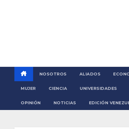
Saltar
al
contenido
NOSOTROS
ALIADOS
ECONO
MUJER
CIENCIA
UNIVERSIDADES
OPINIÓN
NOTICIAS
EDICIÓN VENEZU