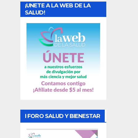
¡UNETE A LA WEB DE LA
d
SALUD!
a
s
I FORO SALUD Y BIENESTAR