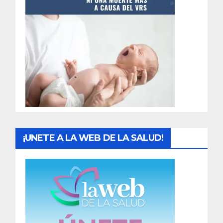
t
r
a
d
a
s
¡UNETE A LA WEB DE LA SALUD!