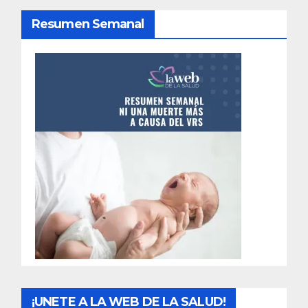
d
Resumen Semanal
e
e
n
t
r
a
d
a
s
¡UNETE A LA WEB DE LA SALUD!