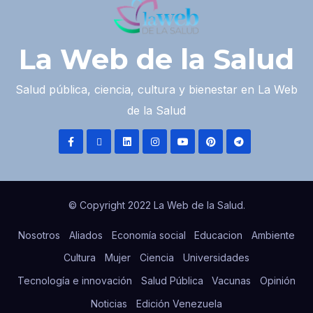
La Web de la Salud
Salud pública, ciencia, cultura y bienestar en La Web
de la Salud
© Copyright 2022 La Web de la Salud.
Nosotros
Aliados
Economía social
Educacion
Ambiente
Cultura
Mujer
Ciencia
Universidades
Tecnología e innovación
Salud Pública
Vacunas
Opinión
Noticias
Edición Venezuela