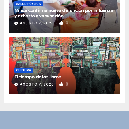
SALUD PÚBLICA
Minsa confirma nueva defunción por influenza
y exhorta a vacunación
0
AGOSTO 7, 2026
CULTURA
El tiempo de los libros
0
AGOSTO 7, 2026