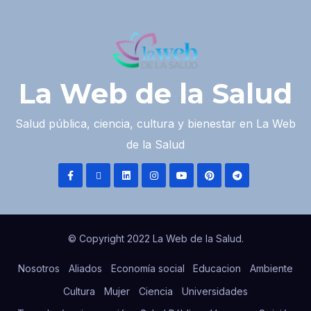
La Web de la Salud
Salud pública, ciencia, cultura y bienestar en La Web
de la Salud
© Copyright 2022 La Web de la Salud.
Nosotros
Aliados
Economía social
Educacion
Ambiente
Cultura
Mujer
Ciencia
Universidades