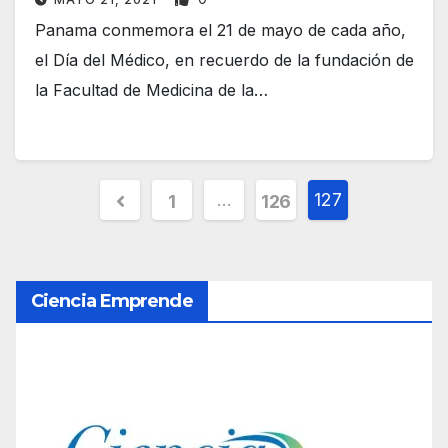
Panama conmemora el 21 de mayo de cada año,
el Día del Médico, en recuerdo de la fundación de
la Facultad de Medicina de la…
P
…
127
1
126
a
g
Ciencia Emprende
i
n
a
c