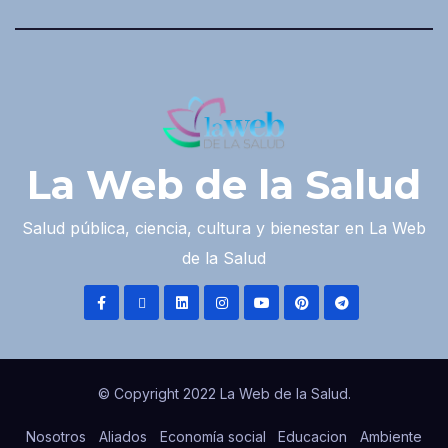
La Web de la Salud
Salud pública, ciencia, cultura y bienestar en La Web
de la Salud
© Copyright 2022 La Web de la Salud.
Nosotros
Aliados
Economía social
Educacion
Ambiente