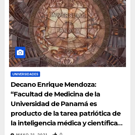
UNIVERSIDADES
Decano Enrique Mendoza:
“Facultad de Medicina de la
Universidad de Panamá es
producto de la tarea patriótica de
la inteligencia médica y científica
de nuestro país»
0
MAYO 21, 2021