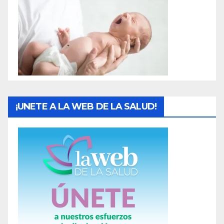
d
a
s
¡UNETE A LA WEB DE LA SALUD!