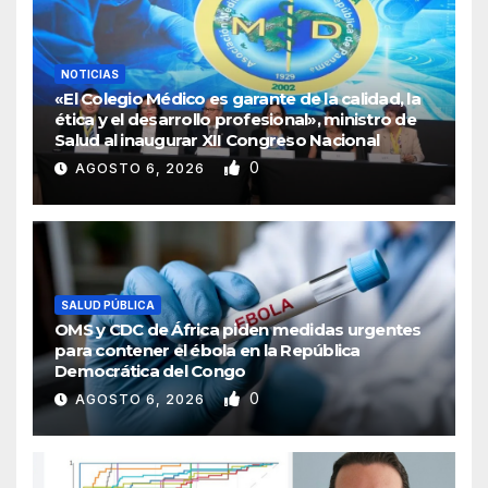
NOTICIAS
«El Colegio Médico es garante de la calidad, la
ética y el desarrollo profesional», ministro de
Salud al inaugurar XII Congreso Nacional
0
AGOSTO 6, 2026
SALUD PÚBLICA
OMS y CDC de África piden medidas urgentes
para contener el ébola en la República
Democrática del Congo
0
AGOSTO 6, 2026