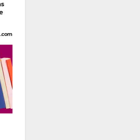
as
de
l.com