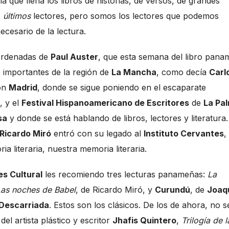
 la que llena los libros de historias, de versos, de grandes
s
últimos
lectores, pero somos los lectores que podemos
ecesario de la lectura.
oordenadas de
Paul Auster
, que esta semana del libro pan
ás importantes de la región de
La Mancha
, como decía
Carl
ión
Madrid
, donde se sigue poniendo en el escaparate
, y el
Festival Hispanoamericano de Escritores
de
La Pa
sa
y donde se está hablando de libros, lectores y literatura.
Ricardo Miró
entró con su legado al
Instituto Cervantes
,
a literaria, nuestra memoria literaria.
es Cultural
les recomiendo tres lecturas panameñas:
La
Las noches de Babel
, de Ricardo Miró, y
Curundú
, de
Joaq
Descarriada
. Estos son los clásicos. De los de ahora, no s
 del artista plástico y escritor
Jhafis Quintero
,
Trilogía de l