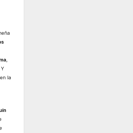
ameña
os
lma
,
 Y
 en la
uín
e
a