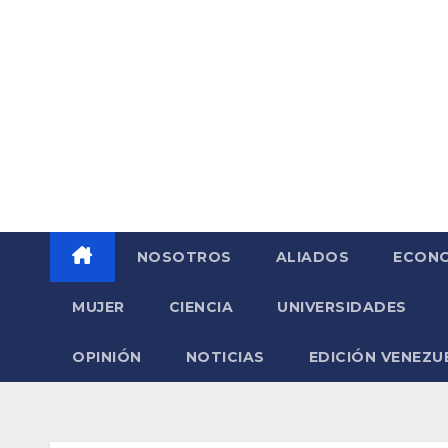
Saltar
al
contenido
NOSOTROS
ALIADOS
ECONO
MUJER
CIENCIA
UNIVERSIDADES
OPINIÓN
NOTICIAS
EDICIÓN VENEZU