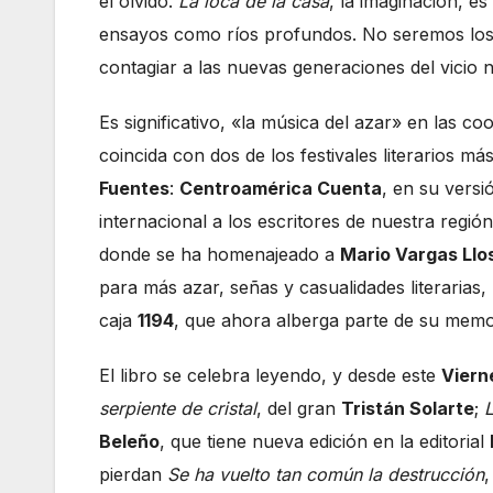
el olvido.
La loca de la casa
, la imaginación, es
ensayos como ríos profundos. No seremos lo
contagiar a las nuevas generaciones del vicio n
Es significativo, «la música del azar» en las c
coincida con dos de los festivales literarios m
Fuentes
:
Centroamérica Cuenta
, en su vers
internacional a los escritores de nuestra región
donde se ha homenajeado a
Mario Vargas Llo
para más azar, señas y casualidades literarias,
caja
1194
, que ahora alberga parte de su memori
El libro se celebra leyendo, y desde este
Viern
serpiente de cristal
, del gran
Tristán Solarte
;
Beleño
, que tiene nueva edición en la editorial
pierdan
Se ha vuelto tan común la destrucción
,