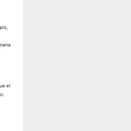
gos,
emana
ue el
o.