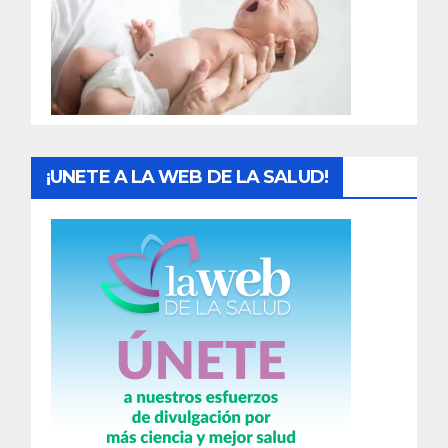
a
d
a
s
¡UNETE A LA WEB DE LA SALUD!