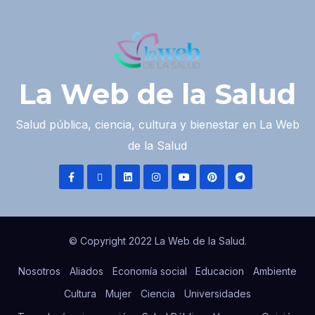
La Web de la Salud
Salud pública, ciencia, cultura y bienestar en La Web
de la Salud
© Copyright 2022 La Web de la Salud.
Nosotros
Aliados
Economía social
Educacion
Ambiente
Cultura
Mujer
Ciencia
Universidades