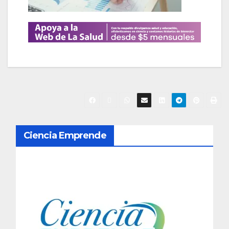
N
Ciencia Emprende
a
v
e
g