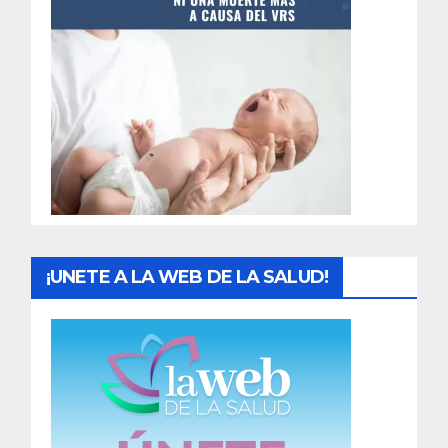
t
r
a
d
a
s
¡UNETE A LA WEB DE LA SALUD!