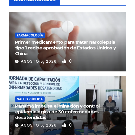
FARMACOLOGÍA
Primer medicamento para tratar narcolepsia
tipo 1 recibe aprobación de Estados Unidos y
China
0
AGOSTO 5, 2026
SALUD PÚBLICA
Panamá impulsa eliminación y control
epidemiológico de 30 enfermedades
desatendidas
0
AGOSTO 5, 2026