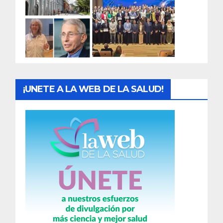
a
d
a
s
¡UNETE A LA WEB DE LA SALUD!