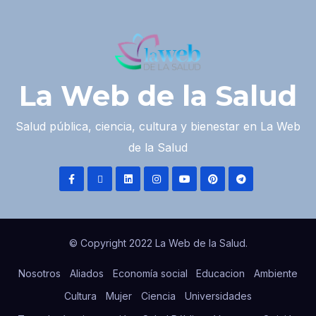
La Web de la Salud
Salud pública, ciencia, cultura y bienestar en La Web
de la Salud
© Copyright 2022 La Web de la Salud.
Nosotros
Aliados
Economía social
Educacion
Ambiente
Cultura
Mujer
Ciencia
Universidades