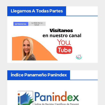
Llegamos A Todas Partes
Índice Panameño Panindex