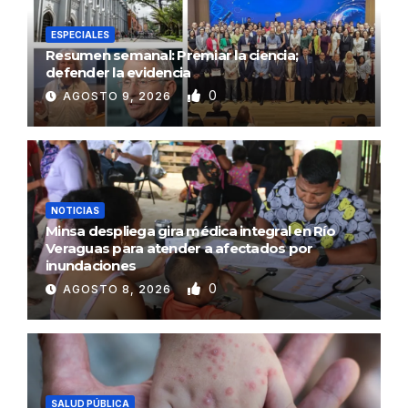
ESPECIALES
Resumen semanal: Premiar la ciencia;
defender la evidencia
0
AGOSTO 9, 2026
NOTICIAS
Minsa despliega gira médica integral en Río
Veraguas para atender a afectados por
inundaciones
0
AGOSTO 8, 2026
SALUD PÚBLICA