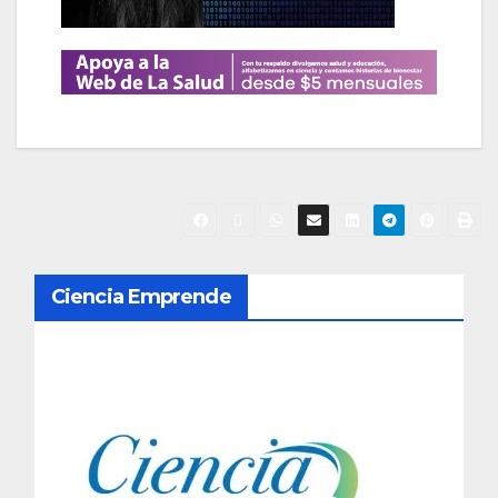
N
Ciencia Emprende
a
v
e
g