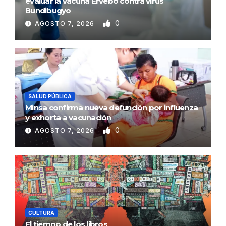
evaluar la vacuna Ervebo contra virus
Bundibugyo
0
AGOSTO 7, 2026
SALUD PÚBLICA
Minsa confirma nueva defunción por influenza
y exhorta a vacunación
0
AGOSTO 7, 2026
CULTURA
El tiempo de los libros