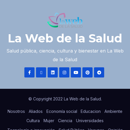
La Web de la Salud
Salud pública, ciencia, cultura y bienestar en La Web
de la Salud
© Copyright 2022 La Web de la Salud.
Nosotros
Aliados
Economía social
Educacion
Ambiente
Cultura
Mujer
Ciencia
Universidades