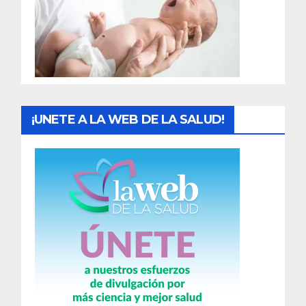
a
d
a
s
¡UNETE A LA WEB DE LA SALUD!