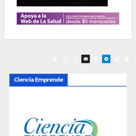
N
Ciencia Emprende
a
v
e
g
a