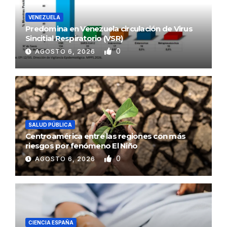
VENEZUELA
Predomina en Venezuela circulación de Virus
Sincitial Respiratorio (VSR)
0
AGOSTO 6, 2026
SALUD PÚBLICA
Centroamérica entre las regiones con más
riesgos por fenómeno El Niño
0
AGOSTO 6, 2026
CIENCIA ESPAÑA