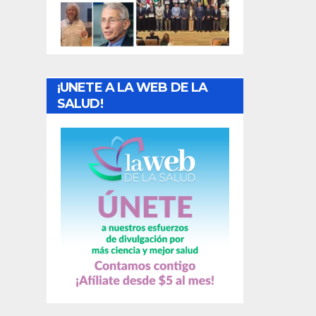
t
r
a
¡UNETE A LA WEB DE LA
d
SALUD!
a
s