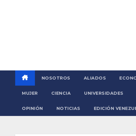
Saltar
al
contenido
NOSOTROS
ALIADOS
ECONO
MUJER
CIENCIA
UNIVERSIDADES
OPINIÓN
NOTICIAS
EDICIÓN VENEZU