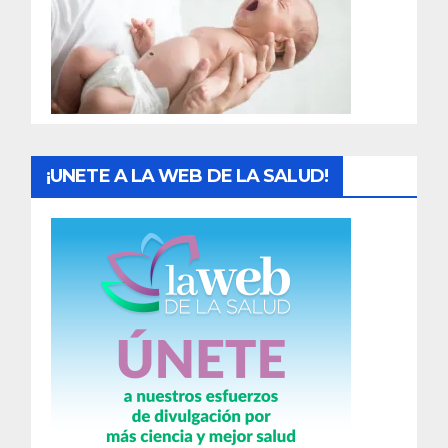
a
d
a
s
¡UNETE A LA WEB DE LA SALUD!