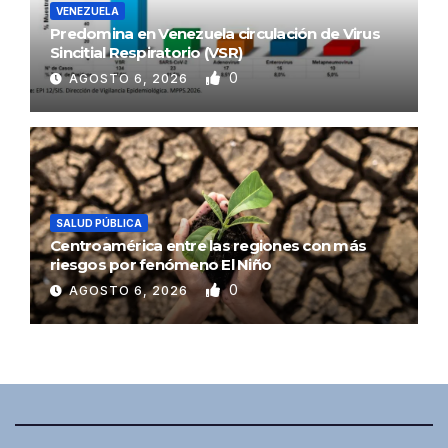
VENEZUELA
Predomina en Venezuela circulación de Virus
Sincitial Respiratorio (VSR)
0
AGOSTO 6, 2026
SALUD PÚBLICA
Centroamérica entre las regiones con más
riesgos por fenómeno El Niño
0
AGOSTO 6, 2026