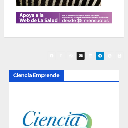
N
Ciencia Emprende
a
v
e
g
a