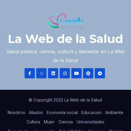
La Web de la Salud
Salud pública, ciencia, cultura y bienestar en La Web
de la Salud
© Copyright 2022 La Web de la Salud.
Nosotros
Aliados
Economía social
Educacion
Ambiente
Cultura
Mujer
Ciencia
Universidades