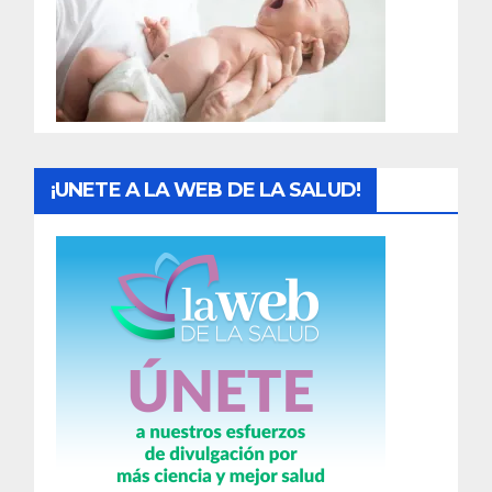
d
a
s
¡UNETE A LA WEB DE LA SALUD!