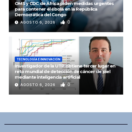
OMS y CDC de África piden medidas urgentes
para contener el ébola en la República
Democrática del Congo
0
AGOSTO 6, 2026
TECNOLOGÍA E INNOVACIÓN
Investigador de la UTP obtiene tercer lugar en
reto mundial de detección de cáncer de piel
mediante inteligencia artificial
0
AGOSTO 6, 2026