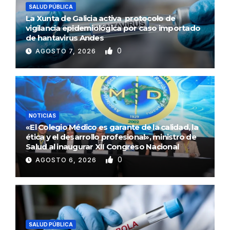
SALUD PÚBLICA
La Xunta de Galicia activa protocolo de
vigilancia epidemiológica por caso importado
de hantavirus Andes
0
AGOSTO 7, 2026
NOTICIAS
«El Colegio Médico es garante de la calidad, la
ética y el desarrollo profesional», ministro de
Salud al inaugurar XII Congreso Nacional
0
AGOSTO 6, 2026
SALUD PÚBLICA