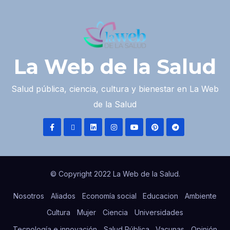
La Web de la Salud
Salud pública, ciencia, cultura y bienestar en La Web
de la Salud
© Copyright 2022 La Web de la Salud.
Nosotros
Aliados
Economía social
Educacion
Ambiente
Cultura
Mujer
Ciencia
Universidades
Tecnología e innovación
Salud Pública
Vacunas
Opinión