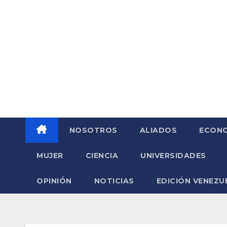
Saltar
al
contenido
NOSOTROS
ALIADOS
ECONO
MUJER
CIENCIA
UNIVERSIDADES
OPINIÓN
NOTICIAS
EDICIÓN VENEZU