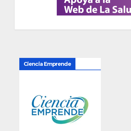
N
Ciencia Emprende
a
v
e
g
a