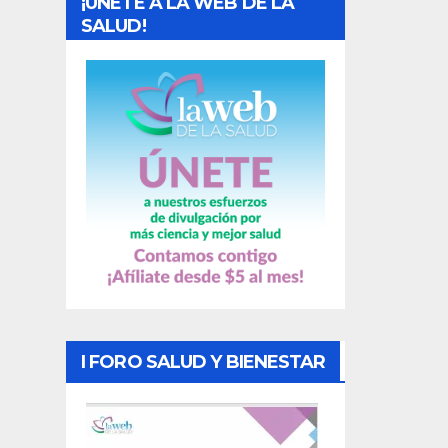
¡UNETE A LA WEB DE LA
d
SALUD!
a
s
I FORO SALUD Y BIENESTAR