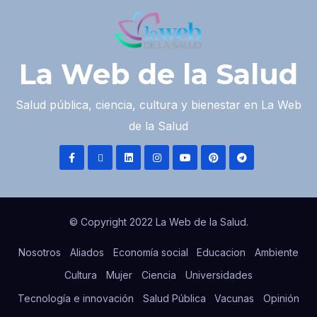
La Web de la Salud
Salud pública, ciencia, cultura y bienestar en La Web
de la Salud
© Copyright 2022 La Web de la Salud.
Nosotros
Aliados
Economía social
Educacion
Ambiente
Cultura
Mujer
Ciencia
Universidades
Tecnología e innovación
Salud Pública
Vacunas
Opinión