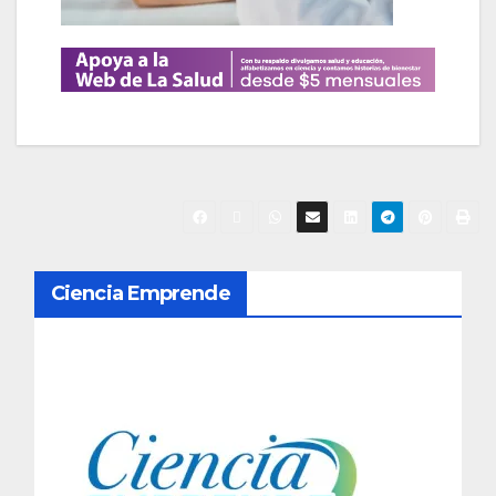
N
Ciencia Emprende
a
v
e
g