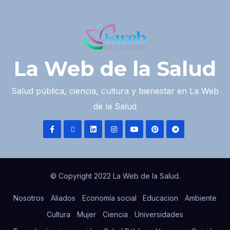
La Web de la Salud
Salud pública, ciencia, cultura y bienestar en La Web
de la Salud
© Copyright 2022 La Web de la Salud.
Nosotros
Aliados
Economía social
Educacion
Ambiente
Cultura
Mujer
Ciencia
Universidades