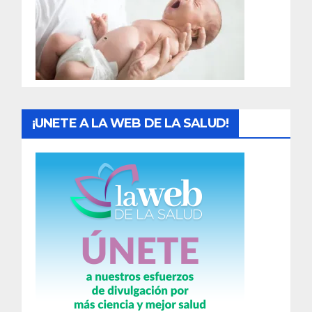
a
d
a
s
¡UNETE A LA WEB DE LA SALUD!