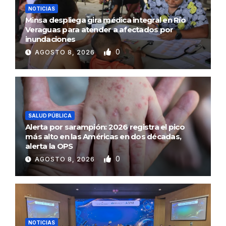
NOTICIAS
Minsa despliega gira médica integral en Río
Veraguas para atender a afectados por
inundaciones
0
AGOSTO 8, 2026
SALUD PÚBLICA
Alerta por sarampión: 2026 registra el pico
más alto en las Américas en dos décadas,
alerta la OPS
0
AGOSTO 8, 2026
NOTICIAS