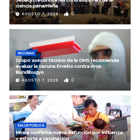
ciencia panameña
0
AGOSTO 7, 2026
VACUNAS
Grupo asesor técnico de la OMS recomienda
evaluar la vacuna Ervebo contra virus
Bundibugyo
0
AGOSTO 7, 2026
SALUD PÚBLICA
Minsa confirma nueva defunción por influenza
y exhorta a vacunación