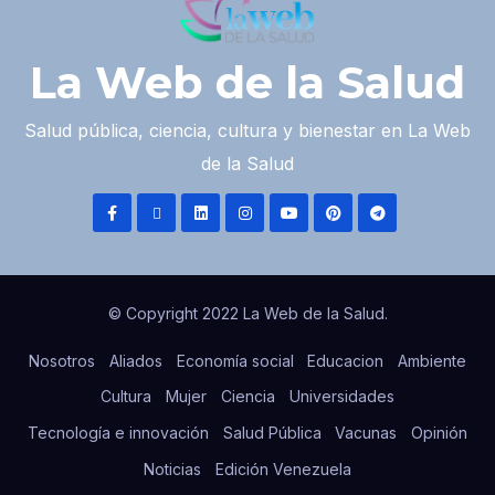
La Web de la Salud
Salud pública, ciencia, cultura y bienestar en La Web
de la Salud
© Copyright 2022 La Web de la Salud.
Nosotros
Aliados
Economía social
Educacion
Ambiente
Cultura
Mujer
Ciencia
Universidades
Tecnología e innovación
Salud Pública
Vacunas
Opinión
Noticias
Edición Venezuela