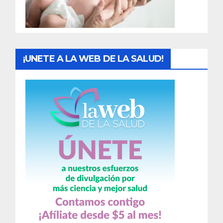
a
s
¡UNETE A LA WEB DE LA SALUD!