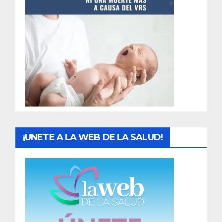
t
r
a
d
a
s
¡UNETE A LA WEB DE LA SALUD!