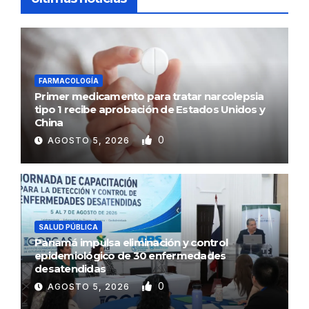
FARMACOLOGÍA
Primer medicamento para tratar narcolepsia
tipo 1 recibe aprobación de Estados Unidos y
China
0
AGOSTO 5, 2026
SALUD PÚBLICA
Panamá impulsa eliminación y control
epidemiológico de 30 enfermedades
desatendidas
0
AGOSTO 5, 2026