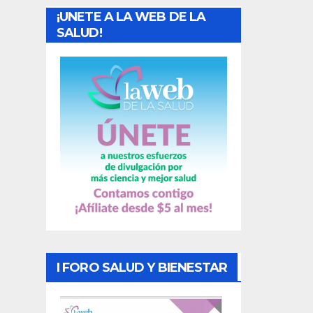
¡UNETE A LA WEB DE LA
d
SALUD!
a
s
I FORO SALUD Y BIENESTAR