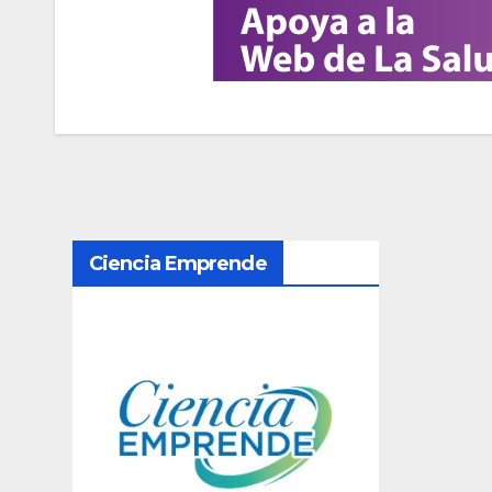
N
Ciencia Emprende
a
v
e
g
a