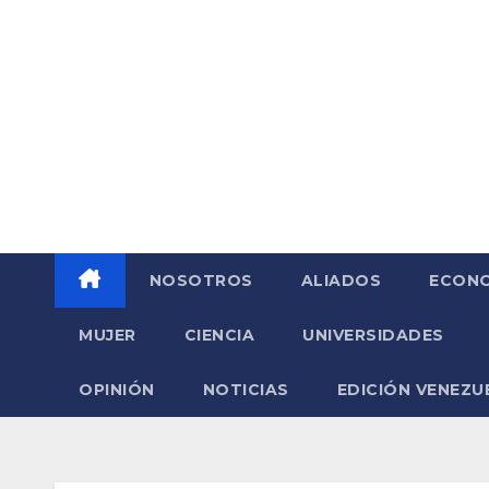
Saltar
al
contenido
NOSOTROS
ALIADOS
ECONO
MUJER
CIENCIA
UNIVERSIDADES
OPINIÓN
NOTICIAS
EDICIÓN VENEZU