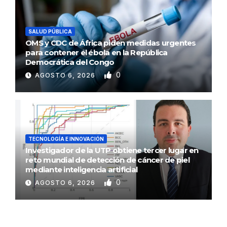
SALUD PÚBLICA
OMS y CDC de África piden medidas urgentes
para contener el ébola en la República
Democrática del Congo
0
AGOSTO 6, 2026
TECNOLOGÍA E INNOVACIÓN
Investigador de la UTP obtiene tercer lugar en
reto mundial de detección de cáncer de piel
mediante inteligencia artificial
0
AGOSTO 6, 2026