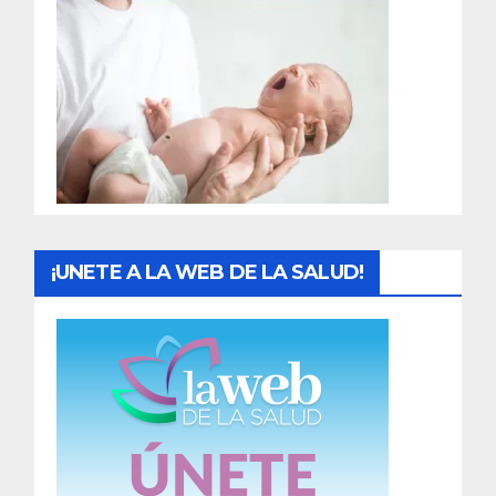
r
a
d
a
s
¡UNETE A LA WEB DE LA SALUD!