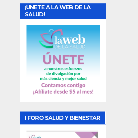
¡UNETE A LA WEB DE LA
d
SALUD!
a
s
I FORO SALUD Y BIENESTAR