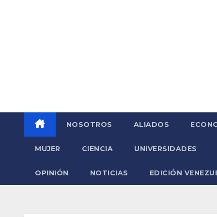
Saltar
al
contenido
NOSOTROS
ALIADOS
ECONO
MUJER
CIENCIA
UNIVERSIDADES
OPINIÓN
NOTICIAS
EDICIÓN VENEZU