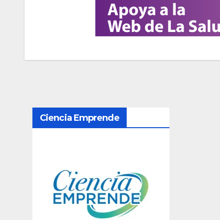
N
Ciencia Emprende
a
v
e
g
a