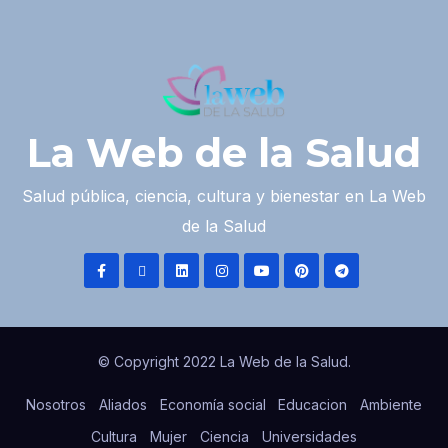
La Web de la Salud
Salud pública, ciencia, cultura y bienestar en La Web
de la Salud
© Copyright 2022 La Web de la Salud.
Nosotros
Aliados
Economía social
Educacion
Ambiente
Cultura
Mujer
Ciencia
Universidades