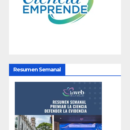
a
c
i
ó
n
d
Resumen Semanal
e
e
n
t
r