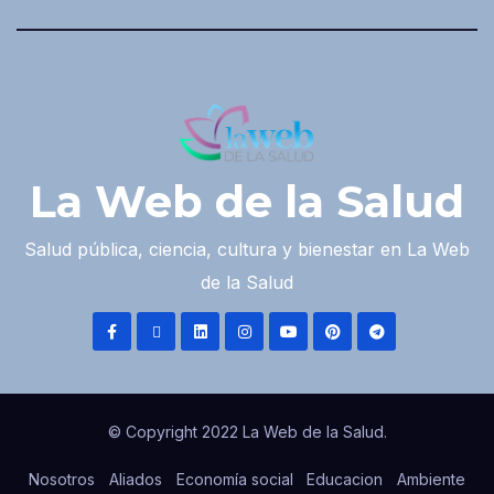
La Web de la Salud
Salud pública, ciencia, cultura y bienestar en La Web
de la Salud
© Copyright 2022 La Web de la Salud.
Nosotros
Aliados
Economía social
Educacion
Ambiente