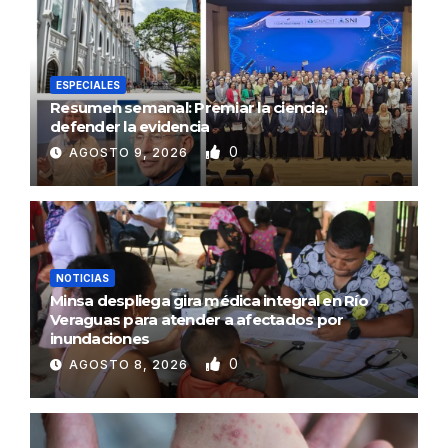
ESPECIALES
Resumen semanal: Premiar la ciencia;
defender la evidencia
0
AGOSTO 9, 2026
NOTICIAS
Minsa despliega gira médica integral en Río
Veraguas para atender a afectados por
inundaciones
0
AGOSTO 8, 2026